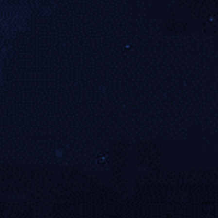
#3
#
主帅喜迎尤文胜利称
不是，哥们这真的符合我们的
约定和期
-05
推荐
2026-06-12
推荐