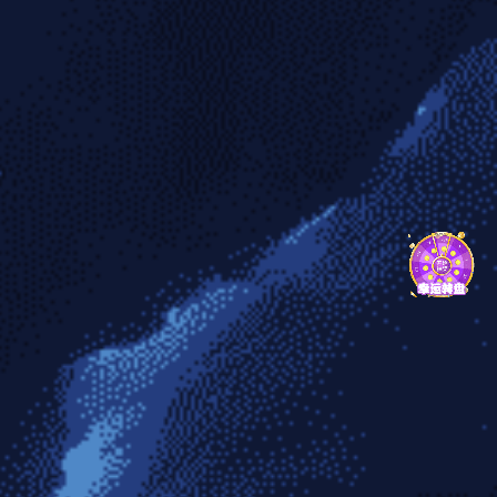
盯人防守迫使对手频繁
是内线还是外线都难以
的比赛注入了一剂强心
利，以提升自己的排
占据主动。
度领先尼克斯。而在此
同时，他们也加强了内