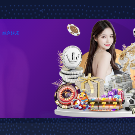
全天更新 ·
乐
同步
无论您身在何处，
乐鱼在线最
定的观赛体验。
下载客户端
网页