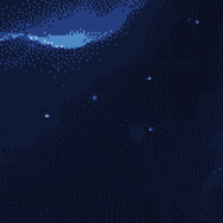
的日子里，我们期待看
总结：
NBA赛事充满变数，
挥还是篮网的不懈努
了一场视觉盛宴，同
未来还将有更多精彩
斗，就一定能迎来属于
一！
上一篇：