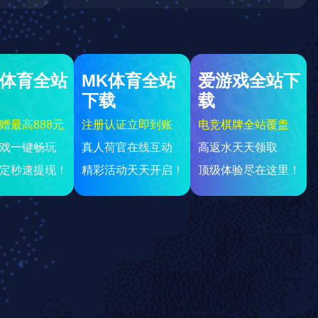
理跑位创造了大量空位
得雄鹿难以反扑。
夹击，让字母哥在内线
守，为球队贡献抢断和
关键进攻，他们都没有
在进攻端，通过轮转迅
图姆联手发威，将场上