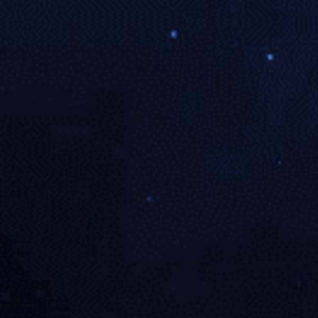
上一篇:很抱歉没有了
热榜精选
#1
#2
伊劳拉与AC米兰高层会谈尚
卡利亚里
未达成加
此役提
2026-06-15
推荐
2026-06