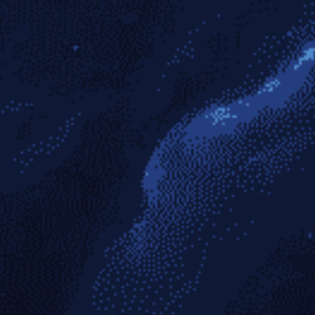
轻易得分。
战术，但面对篮网严密的防守和精准的投射，他们显得无能为力
但篮网凭借丰富的大赛经验稳住阵脚，以微弱优势锁定胜局。这
，也赋予球队更多信心去迎接后续挑战。
赛事展望
支球队之间竞争愈加激烈。从雷霆到凯尔特人，再到篮网，每支
果能够继续保持目前状态，并增强内线深度，那么他们有可能成
要保持健康，就具备冲击总冠军的实力。
斯未能如愿获胜，但他们依然有潜力。如果能够进一步磨合阵容
的表现。此外，对于所有参与季后赛争夺战斗的球队来说，每一
总结教训并及时调整，是通往成功之路的重要环节。
仅是比分上的竞争，更是各支球队战略部署及选手个人能力的一