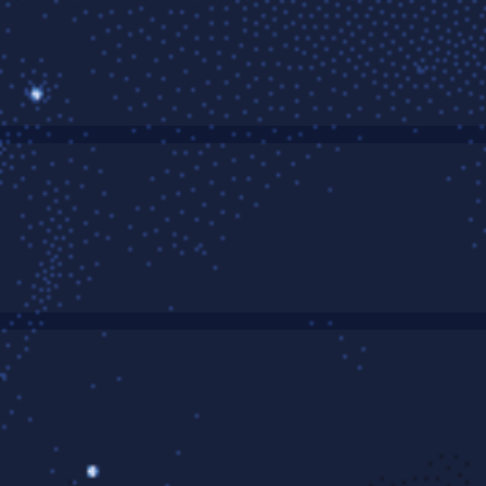
霆战胜雄鹿凯尔特人轻松击败步行者
2026-06-02 23:05
44 次阅读
首页
/
体育快讯
事中，雷霆以出色的表现战胜了雄鹿，而凯尔特人则轻松击败了
展示了强大的竞争力。这篇文章将从多个角度对这几场比赛进行
的表现、比赛中的转折点以及未来展望。通过对这些方面的探讨