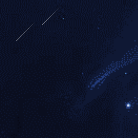
的主动权牢牢掌握在
此外，凯尔特人的防
出现失误，并成功转
找到有效突破口。
最终，凯尔特人凭借
针。而这种稳定性正
3、篮网全
篮网与尼克斯的较量
名。篮网为了这场比
从比赛过程来看，篮
后的几个回合中，全