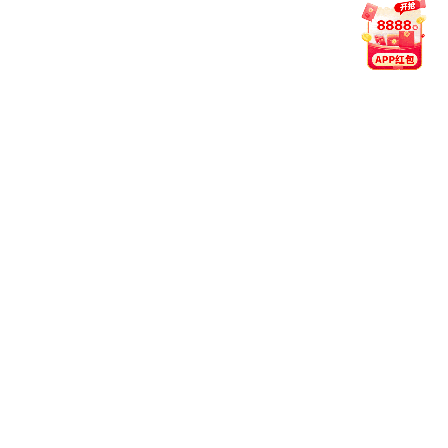
每一次更新，都是为提供更高效、更沉浸式的赛事体验而前
行。
2023年12月20日 · App v5.4.0
世界杯期间数据展示全面提速
升级数据缓存方案，应对多场赛事同时加载时的性能压
力。
对球员动态与进球动画进行了流畅度优化，适配主流网
络环境。
新增“精彩回看”模块，重点赛事集锦支持一键快速回
放。
2023年11月2日 · App v5.3.6
电竞赛事专属页上线，强化交互体验
增设“战队动态”区块，涵盖近期赛程与战力变化。
适配旧机型夜间模式，解决字体样式兼容问题。