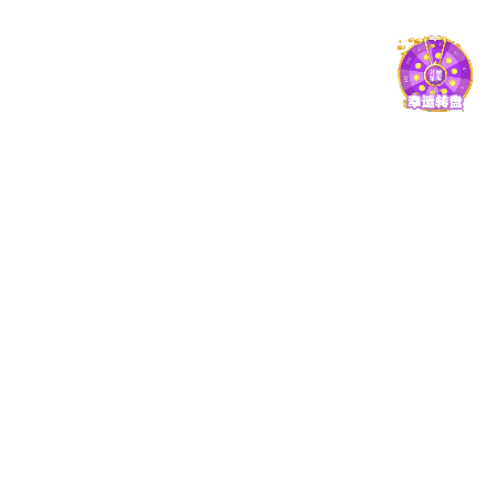
互动内容
提供多种媒体形式如图文、短视频、集锦回顾，提升乐鱼
在线最新官网 的平台使用粘性与用户参与感。
多维安全防御模型
乐鱼在线最新官网从多个层面构建立体式防御体系，涵盖数
据传输、账户操作与隐私保护，力求为用户营造安全、稳定
的使用体验。