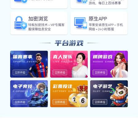
我们记录每次进步，只为更稳定的赛事观看与数据服务。
2025 年
2025年6月12日 · v6.1.2
新增“赛事快报”弹窗提醒。
推荐算法优化，提升相关性。
夜间模式下字体显示修复。
2025年3月8日 · v6.0.0
整体架构升级，引入动态赛事引擎。
视觉焕新，体验更清爽。