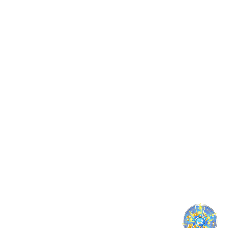
2021年7月28日 · v4.7.2
奥运专属页面上线。
赛事通知机制增强。
2021年3月10日 · v4.6.1
首页动效优化。
修复偶发闪退问题。
2019 年
2019年11月3日 · v2.3.4
上线赛事回顾模块。
简化登录流程。