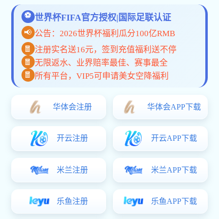
让体育更贴近你
乐鱼在线最新官网 APP 以用户体验为核心，支持乐鱼在线最
新官网 - 乐鱼(中国)项目，构建实时互动生态。涵盖热门赛事
与数据流，为每一位体育爱好者提供个性化信息服务。
多平台兼容
社群互动
iOS / Android / Web
关注、评论、参与话题
App Store
Google Play