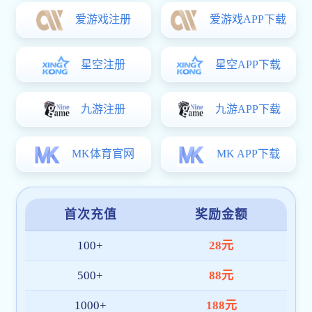
安全流程层级
访问身份控制
采用IP定位、设备识别与权限隔离，为乐鱼在线最新官
网平台用户建立第一道防线。
通信加密协议