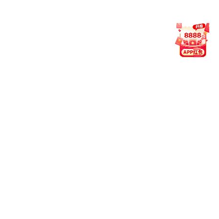
然而，在荣耀背后也面临压力。在巨额合同以及高期
望值下，每个失误都会受到批评。因此，对于年轻球
员而言，需要学会平衡心理压力与竞技状态，以便持
续保持最佳水平。但毫无疑问的是，目前看起来，这
位年轻天才正在成功应对这些挑战，并引领着球队向
更高目标迈进。
4、未来发展潜力分析
随着年龄增长和经验积累，姆巴佩的发展潜力依然巨
大。他年纪轻轻便已拥有如此丰厚的数据基础，这让
人们期待他的未来表现。如果能够保持健康并继续专
注于训练，那么毫无疑问，他将在职业生涯中实现更
多里程碑式成就。同时，他对于青少年足球运动员来
说也是一种激励与榜样作用。