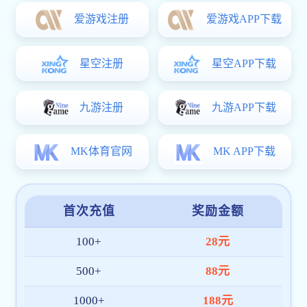
2026-06-15 03:05
17 次阅读
首页
/
体育快讯
近期，伊劳拉与AC米兰高层的会谈备受关注，双方在
加盟协议方面尚未达成一致。这一动态引发了媒体和
球迷的广泛讨论，尤其是在意甲联赛日益激烈的背景
下。本文将从四个方面详细分析这一事件，包括伊劳
拉的个人表现、AC米兰的转会策略、两方会谈的障碍
以及未来可能的发展方向。通过这些角度，我们将深
入探讨此事对双方及整个联赛的影响，并试图预测接
下来的进展。
1、伊劳拉个人表现分析