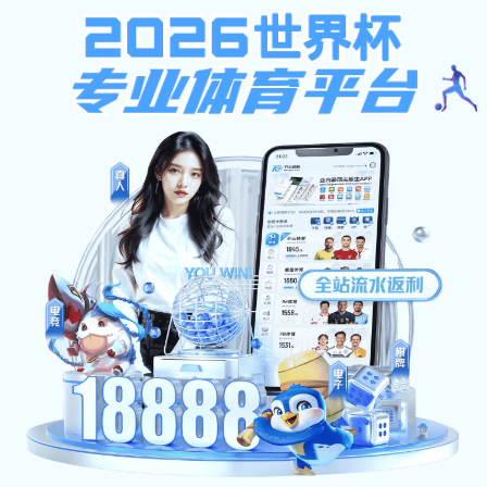
注册入口
全天更新 ·
乐鱼在线最新官
网
赛事实时同步
无论您身在何处，
乐鱼在线最新官网APP
为您带来
高速、高清、稳定的观赛体验。
下载客户端
网页端访问