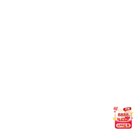
其次，高层对于球员未来发展方向存在不同看法。虽
然大家都希望能取得成功，但如何实现这一目标却并
非易事。伊劳拉期待能够获得稳定出场机会，而AC米
兰则需要根据战术需求来安排阵容，因此双方在这一
点上产生了分歧。
最后，还有外界舆论对双方关系施加了一定压力。例
如，一些媒体报道指出，如果此次洽谈失败，将导致
公众对AC米兰管理层的不满情绪上升，这也是促使高
层迅速作出决策的重要因素之一。
4、未来可能的发展方向
结合目前局势来看，如果两方继续僵持不下，那么很
有可能出现其他俱乐部介入争夺。这种情况下，不仅
可能导致伊劳拉选择离开，同时也让AC米兰失去一个