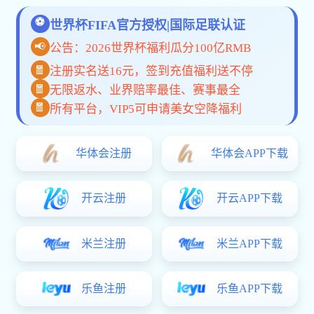
英超焦点战曼城继续争冠希望蓝军
主场迎战热刺难以取胜