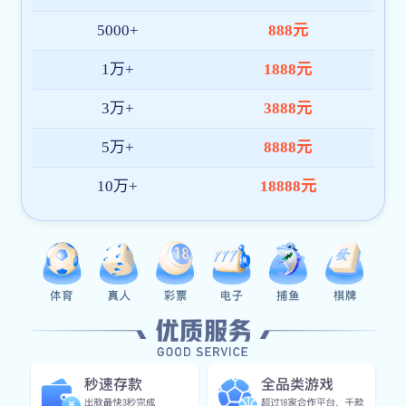
1、曼城争冠形势分析
本赛季，曼城在英超联赛中表现得相当出色，球队整
体战术执行力极强，球员间默契配合良好。尤其是他
们的进攻端，不仅有高效的前锋线，还有中场球员频
频助攻，使得球队在比赛中屡屡制造威胁。这样的表
现使得他们在积分榜上始终紧追领头羊，为争冠增添
了不少动力。
此外，曼城在面对强队时也展现了令人瞩目的韧性。
他们能够在关键时刻把握住机会，将比赛转变为自己
的优势。在与其他竞争者交锋时，他们往往能以更高
的专注度和执行力取胜，这使得他们即便在积分落后
情况下依然保持对冠军的渴望。
球队教练瓜迪奥拉对于战术布置和人员轮换掌控得