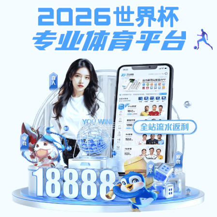
注册入口
全天更新 ·
乐鱼在线最新官
网
赛事实时同步
无论您身在何处，
乐鱼在线最新官网APP
为您带来
高速、高清、稳定的观赛体验。
下载客户端
网页端访问