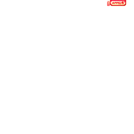
随着英超联赛进入白热化阶段，各队之间竞争愈发激
烈。对于曼城来说，如果能继续保持目前这种势头，
不仅有机会进一步缩短与首名之间的差距，还可能趁
机反超。而且接下来的一段时间内，他们将迎来一系
列相对弱旅，对他们来说，这是一个不可多得扩展积
分差距的大好机会。
与此同时，对于切尔西而言，要想扭转颓势，不仅需
要针对每一场比赛制定合理战术，更需加强团队凝聚
力。一旦能够找到适合自身风格的新打法，并有效利
用现有资源，他们就有能力逐步摆脱困境，为后续赛
事打下良好基础。此外，加强队内沟通也是提升默契
的重要途径之一，可以帮助球员更好地理解彼此所
需，提高整体效率。